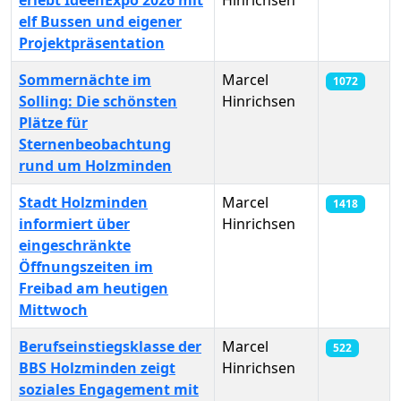
elf Bussen und eigener
Projektpräsentation
Sommernächte im
Marcel
1072
Solling: Die schönsten
Hinrichsen
Plätze für
Sternenbeobachtung
rund um Holzminden
Stadt Holzminden
Marcel
1418
informiert über
Hinrichsen
eingeschränkte
Öffnungszeiten im
Freibad am heutigen
Mittwoch
Berufseinstiegsklasse der
Marcel
522
BBS Holzminden zeigt
Hinrichsen
soziales Engagement mit