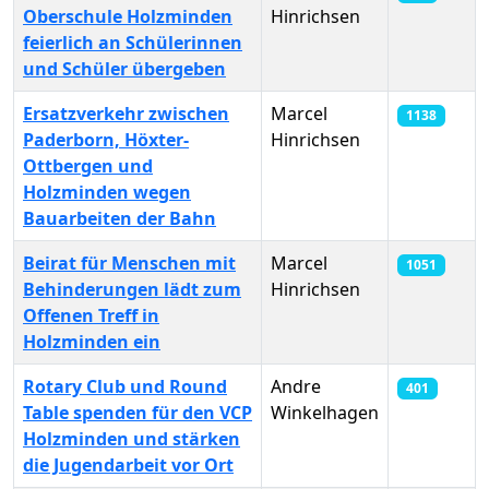
Oberschule Holzminden
Hinrichsen
feierlich an Schülerinnen
und Schüler übergeben
Ersatzverkehr zwischen
Marcel
1138
Paderborn, Höxter-
Hinrichsen
Ottbergen und
Holzminden wegen
Bauarbeiten der Bahn
Beirat für Menschen mit
Marcel
1051
Behinderungen lädt zum
Hinrichsen
Offenen Treff in
Holzminden ein
Rotary Club und Round
Andre
401
Table spenden für den VCP
Winkelhagen
Holzminden und stärken
die Jugendarbeit vor Ort