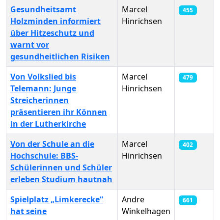
Gesundheitsamt
Marcel
455
Holzminden informiert
Hinrichsen
über Hitzeschutz und
warnt vor
gesundheitlichen Risiken
Von Volkslied bis
Marcel
479
Telemann: Junge
Hinrichsen
Streicherinnen
präsentieren ihr Können
in der Lutherkirche
Von der Schule an die
Marcel
402
Hochschule: BBS-
Hinrichsen
Schülerinnen und Schüler
erleben Studium hautnah
Spielplatz „Limkerecke“
Andre
661
hat seine
Winkelhagen