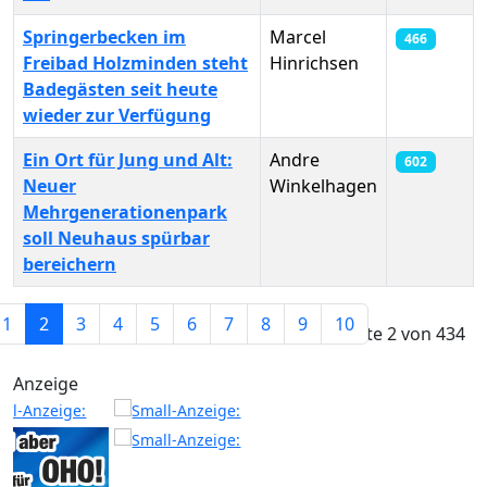
Springerbecken im
Marcel
466
Freibad Holzminden steht
Hinrichsen
Badegästen seit heute
wieder zur Verfügung
Ein Ort für Jung und Alt:
Andre
602
Neuer
Winkelhagen
Mehrgenerationenpark
soll Neuhaus spürbar
bereichern
Beiträge
1
2
3
4
5
6
7
8
9
10
Seite 2 von 434
Anzeige