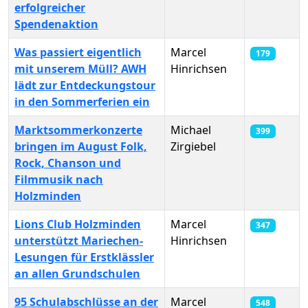
erfolgreicher
Spendenaktion
Was passiert eigentlich
Marcel
179
mit unserem Müll? AWH
Hinrichsen
lädt zur Entdeckungstour
in den Sommerferien ein
Marktsommerkonzerte
Michael
399
bringen im August Folk,
Zirgiebel
Rock, Chanson und
Filmmusik nach
Holzminden
Lions Club Holzminden
Marcel
347
unterstützt Mariechen-
Hinrichsen
Lesungen für Erstklässler
an allen Grundschulen
95 Schulabschlüsse an der
Marcel
548