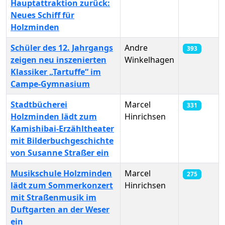
Hauptattraktion zurück:
Neues Schiff für
Holzminden
Schüler des 12. Jahrgangs
Andre
393
zeigen neu inszenierten
Winkelhagen
Klassiker „Tartuffe“ im
Campe-Gymnasium
Stadtbücherei
Marcel
331
Holzminden lädt zum
Hinrichsen
Kamishibai-Erzähltheater
mit Bilderbuchgeschichte
von Susanne Straßer ein
Musikschule Holzminden
Marcel
275
lädt zum Sommerkonzert
Hinrichsen
mit Straßenmusik im
Duftgarten an der Weser
ein