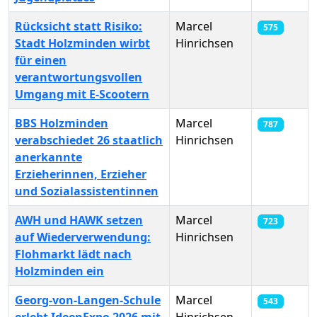
Rücksicht statt Risiko:
Marcel
575
Stadt Holzminden wirbt
Hinrichsen
für einen
verantwortungsvollen
Umgang mit E-Scootern
BBS Holzminden
Marcel
787
verabschiedet 26 staatlich
Hinrichsen
anerkannte
Erzieherinnen, Erzieher
und Sozialassistentinnen
AWH und HAWK setzen
Marcel
723
auf Wiederverwendung:
Hinrichsen
Flohmarkt lädt nach
Holzminden ein
Georg-von-Langen-Schule
Marcel
543
erlebt IdeenExpo 2026 mit
Hinrichsen