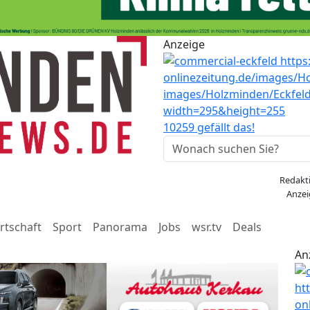
Anzeige
10259 gefällt das!
Redakt
Anzei
rtschaft
Sport
Panorama
Jobs
wsr.tv
Deals
An