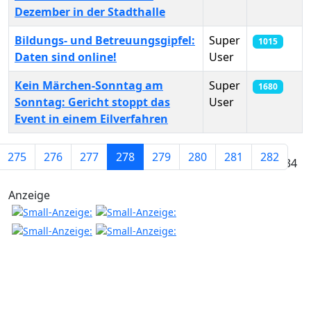
Dezember in der Stadthalle
Bildungs- und Betreuungsgipfel:
Super
1015
Daten sind online!
User
Kein Märchen-Sonntag am
Super
1680
Sonntag: Gericht stoppt das
User
Event in einem Eilverfahren
Beiträge
275
276
277
278
279
280
281
282
Seite 278 von 434
Anzeige