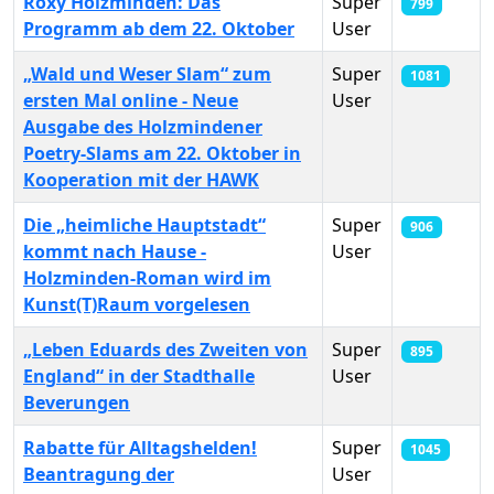
Roxy Holzminden: Das
Super
799
Programm ab dem 22. Oktober
User
„Wald und Weser Slam“ zum
Super
1081
ersten Mal online - Neue
User
Ausgabe des Holzmindener
Poetry-Slams am 22. Oktober in
Kooperation mit der HAWK
Die „heimliche Hauptstadt“
Super
906
kommt nach Hause -
User
Holzminden-Roman wird im
Kunst(T)Raum vorgelesen
„Leben Eduards des Zweiten von
Super
895
England“ in der Stadthalle
User
Beverungen
Rabatte für Alltagshelden!
Super
1045
Beantragung der
User