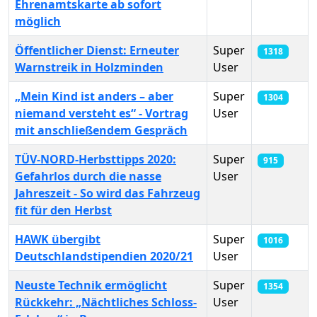
Ehrenamtskarte ab sofort
möglich
Öffentlicher Dienst: Erneuter
Super
1318
Warnstreik in Holzminden
User
„Mein Kind ist anders – aber
Super
1304
niemand versteht es“ - Vortrag
User
mit anschließendem Gespräch
TÜV-NORD-Herbsttipps 2020:
Super
915
Gefahrlos durch die nasse
User
Jahreszeit - So wird das Fahrzeug
fit für den Herbst
HAWK übergibt
Super
1016
Deutschlandstipendien 2020/21
User
Neuste Technik ermöglicht
Super
1354
Rückkehr: „Nächtliches Schloss-
User