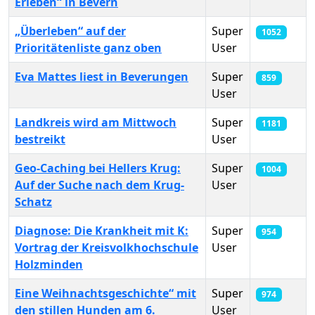
Erleben“ in Bevern
„Überleben“ auf der
Super
1052
Prioritätenliste ganz oben
User
Eva Mattes liest in Beverungen
Super
859
User
Landkreis wird am Mittwoch
Super
1181
bestreikt
User
Geo-Caching bei Hellers Krug:
Super
1004
Auf der Suche nach dem Krug-
User
Schatz
Diagnose: Die Krankheit mit K:
Super
954
Vortrag der Kreisvolkhochschule
User
Holzminden
Eine Weihnachtsgeschichte“ mit
Super
974
den stillen Hunden am 6.
User