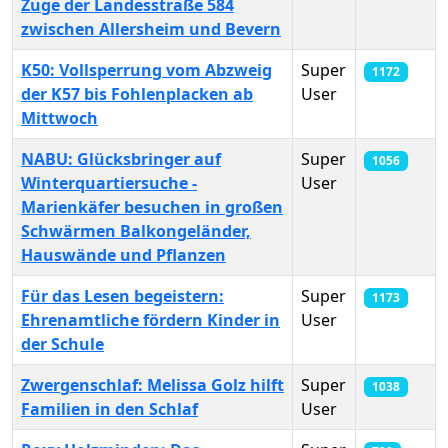
Zuge der Landesstraße 584
zwischen Allersheim und Bevern
K50: Vollsperrung vom Abzweig
Super
1172
der K57 bis Fohlenplacken ab
User
Mittwoch
NABU: Glücksbringer auf
Super
1056
Winterquartiersuche -
User
Marienkäfer besuchen in großen
Schwärmen Balkongeländer,
Hauswände und Pflanzen
Für das Lesen begeistern:
Super
1173
Ehrenamtliche fördern Kinder in
User
der Schule
Zwergenschlaf: Melissa Golz hilft
Super
1038
Familien in den Schlaf
User