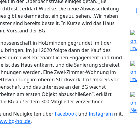
ekt in der Oberbachstraße einiges getan. „Bei
htfest“, erklärt Woelke. Die neue Abwasserleitung
ses gibt es demnächst einiges zu sehen. „Wir haben
ster sind bereits bestellt. In Kürze wird das Haus
nn, Vorstand der BG.
nossenschaft in Holzminden gegründet, mit der
u bringen. Im Juli 2020 folgte dann der Kauf des
hes durch viel ehrenamtlichen Engagement und rund
le ist das Haus entkernt und die Sanierung schreitet
i Wohnungen werden. Eine Zwei-Zimmer-Wohnung im
ettewohnung im oberen Stockwerk. Im Umkreis von
senschaft und das Interesse an der BG wächst
Arbeiten am ersten Objekt abzuschließen“, erklärt
 die BG außerdem 300 Mitglieder verzeichnen.
te und Neuigkeiten über
Facebook
und
Instagram
mit.
ww.bg-hol.de
.