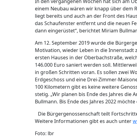
In den vergangenen Wochen hat sich am Obj
einem Neubau wären wir knapp über dem Ric
liegt bereits und auch an der Front des Hau
das Schaufenster entfernt und die neuen Fen
dann eingerüstet“, berichtet Miriam Bullma
Am 12. September 2019 wurde die Bürgerge
Motivation, wieder Leben in die Innenstadt z
ersten Hauses in der Oberbachstraße, welc
146.000 Euro saniert werden soll. Mittlerwei
in großen Schritten voran. Es sollen zwe
Erdgeschoss und eine Drei-Zimmer-Maison
100 Kilometern gibt es keine weitere Genos
stetig. „Wir planen bis Ende des Jahres die 
Bullmann. Bis Ende des Jahres 2022 möchte
Die Bürgergenossenschaft teilt Fortschrit
Weitere Informationen gibt es auch unter
w
Foto: lbr