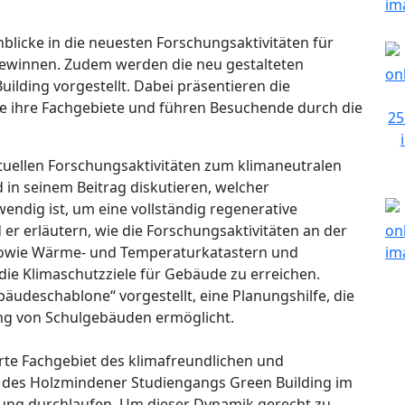
nblicke in die neuesten Forschungsaktivitäten für
ewinnen. Zudem werden die neu gestalteten
ilding vorgestellt. Dabei präsentieren die
 ihre Fachgebiete und führen Besuchende durch die
tuellen Forschungsaktivitäten zum klimaneutralen
 in seinem Beitrag diskutieren, welcher
endig ist, um eine vollständig regenerative
er erläutern, wie die Forschungsaktivitäten an der
owie Wärme- und Temperaturkatastern und
 die Klimaschutzziele für Gebäude zu erreichen.
udeschablone“ vorgestellt, eine Planungshilfe, die
rung von Schulgebäuden ermöglicht.
erte Fachgebiet des klimafreundlichen und
 des Holzmindener Studiengangs Green Building im
lung durchlaufen. Um dieser Dynamik gerecht zu