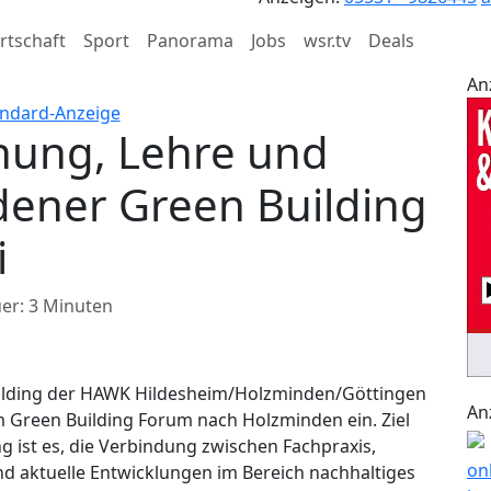
rtschaft
Sport
Panorama
Jobs
wsr.tv
Deals
An
chung, Lehre und
dener Green Building
i
er: 3 Minuten
uilding der HAWK Hildesheim/Holzminden/Göttingen
An
m Green Building Forum nach Holzminden ein. Ziel
g ist es, die Verbindung zwischen Fachpraxis,
nd aktuelle Entwicklungen im Bereich nachhaltiges