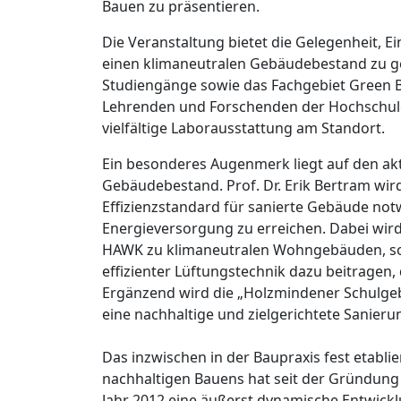
Bauen zu präsentieren.
Die Veranstaltung bietet die Gelegenheit, Ei
einen klimaneutralen Gebäudebestand zu g
Studiengänge sowie das Fachgebiet Green Bu
Lehrenden und Forschenden der Hochschule
vielfältige Laborausstattung am Standort.
Ein besonderes Augenmerk liegt auf den ak
Gebäudebestand. Prof. Dr. Erik Bertram wird
Effizienzstandard für sanierte Gebäude notw
Energieversorgung zu erreichen. Dabei wird 
HAWK zu klimaneutralen Wohngebäuden, s
effizienter Lüftungstechnik dazu beitragen,
Ergänzend wird die „Holzmindener Schulgebä
eine nachhaltige und zielgerichtete Sanie
Das inzwischen in der Baupraxis fest etabli
nachhaltigen Bauens hat seit der Gründung
Jahr 2012 eine äußerst dynamische Entwick