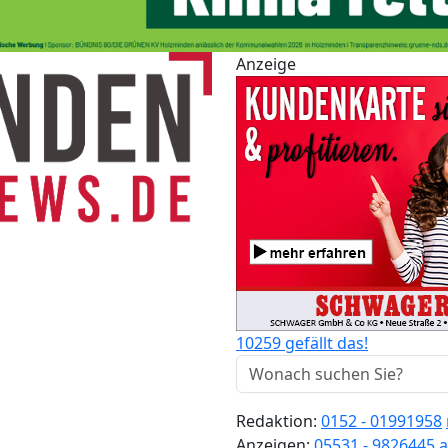
Anzeige
10259 gefällt das!
Redaktion:
0152 - 01991958
Anzeigen:
05531 - 9826445
a