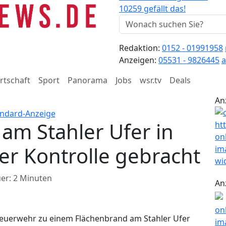
10259 gefällt das!
Redaktion:
0152 - 01991958
Anzeigen:
05531 - 9826445
a
rtschaft
Sport
Panorama
Jobs
wsr.tv
Deals
An
am Stahler Ufer in
ter Kontrolle gebracht
er: 2 Minuten
An
Feuerwehr zu einem Flächenbrand am Stahler Ufer