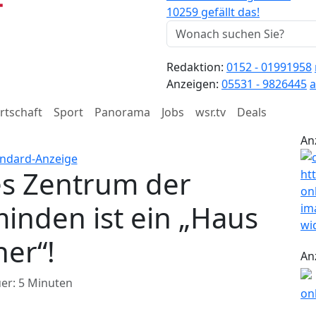
10259 gefällt das!
Redaktion:
0152 - 01991958
Anzeigen:
05531 - 9826445
a
rtschaft
Sport
Panorama
Jobs
wsr.tv
Deals
An
s Zentrum der
inden ist ein „Haus
her“!
An
er: 5 Minuten