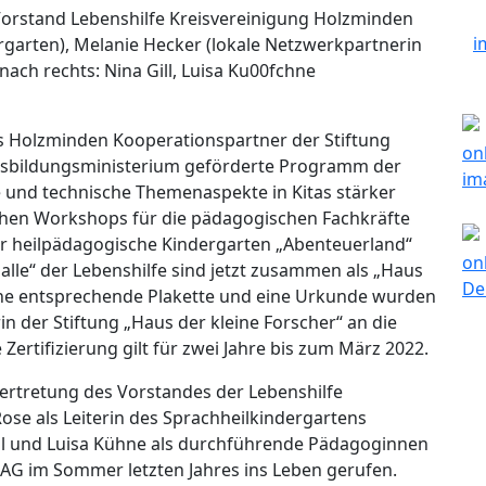
 (Vorstand Lebenshilfe Kreisvereinigung Holzminden
ergarten), Melanie Hecker (lokale Netzwerkpartnerin
nach rechts: Nina Gill, Luisa Ku00fchne
eis Holzminden Kooperationspartner der Stiftung
desbildungsministerium geförderte Programm der
e und technische Themenaspekte in Kitas stärker
ichen Workshops für die pädagogischen Fachkräfte
Der heilpädagogische Kindergarten „Abenteuerland“
lle“ der Lebenshilfe sind jetzt zusammen als „Haus
 Eine entsprechende Plakette und eine Urkunde wurden
n der Stiftung „Haus der kleine Forscher“ an die
Zertifizierung gilt für zwei Jahre bis zum März 2022.
ertretung des Vorstandes der Lebenshilfe
ose als Leiterin des Sprachheilkindergartens
ill und Luisa Kühne als durchführende Pädagoginnen
ie AG im Sommer letzten Jahres ins Leben gerufen.