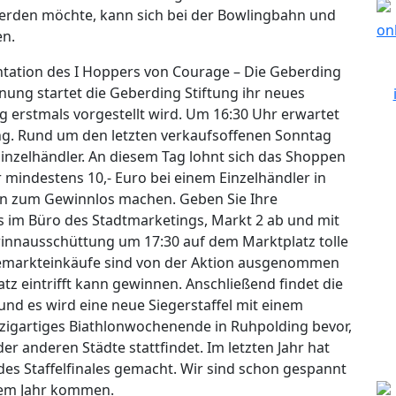
 werden möchte, kann sich bei der Bowlingbahn und
en.
entation des I Hoppers von Courage – Die Geberding
ung startet die Geberding Stiftung ihr neues
 erstmals vorgestellt wird. Um 16:30 Uhr erwartet
ung. Rund um den letzten verkaufsoffenen Sonntag
inzelhändler. An diesem Tag lohnt sich das Shoppen
 mindestens 10,- Euro bei einem Einzelhändler in
n zum Gewinnlos machen. Geben Sie Ihre
s im Büro des Stadtmarketings, Markt 2 ab und mit
innausschüttung um 17:30 auf dem Marktplatz tolle
emarkteinkäufe sind von der Aktion ausgenommen
z eintrifft kann gewinnen. Anschließend findet die
und es wird eine neue Siegerstaffel mit einem
inzigartiges Biathlonwochenende in Ruhpolding bevor,
er anderen Städte stattfindet. Im letzten Jahr hat
es Staffelfinales gemacht. Wir sind schon gespannt
esem Jahr kommen.