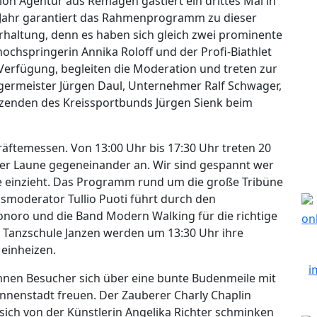
ion Agentur aus Remagen gastiert ein drittes Mal in
 Jahr garantiert das Rahmenprogramm zu dieser
altung, denn es haben sich gleich zwei prominente
chspringerin Annika Roloff und der Profi-Biathlet
erfügung, begleiten die Moderation und treten zur
ermeister Jürgen Daul, Unternehmer Ralf Schwager,
itzenden des Kreissportbunds Jürgen Sienk beim
äftemessen. Von 13:00 Uhr bis 17:30 Uhr treten 20
ter Laune gegeneinander an. Wir sind gespannt wer
le einzieht. Das Programm rund um die große Tribüne
smoderator Tullio Puoti führt durch den
onoro und die Band Modern Walking für die richtige
 Tanzschule Janzen werden um 13:30 Uhr ihre
einheizen.
nen Besucher sich über eine bunte Budenmeile mit
nnenstadt freuen. Der Zauberer Charly Chaplin
 sich von der Künstlerin Angelika Richter schminken