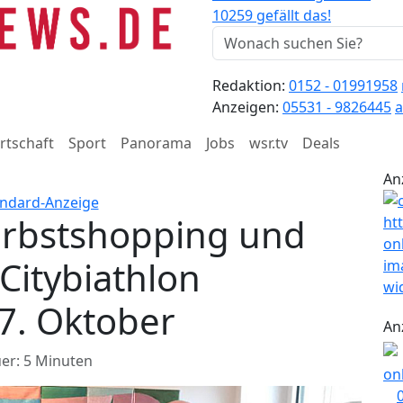
10259 gefällt das!
Redaktion:
0152 - 01991958
Anzeigen:
05531 - 9826445
a
rtschaft
Sport
Panorama
Jobs
wsr.tv
Deals
An
Herbstshopping und
 Citybiathlon
7. Oktober
An
er: 5 Minuten