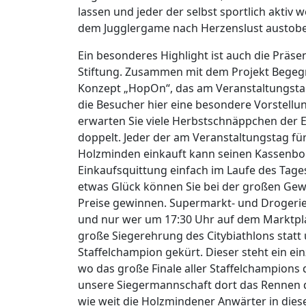
lassen und jeder der selbst sportlich aktiv
dem Jugglergame nach Herzenslust austob
Ein besonderes Highlight ist auch die Präs
Stiftung. Zusammen mit dem Projekt Begegn
Konzept „HopOn“, das am Veranstaltungstag
die Besucher hier eine besondere Vorstell
erwarten Sie viele Herbstschnäppchen der E
doppelt. Jeder der am Veranstaltungstag für
Holzminden einkauft kann seinen Kassenbo
Einkaufsquittung einfach im Laufe des Tage
etwas Glück können Sie bei der großen Gew
Preise gewinnen. Supermarkt- und Drogeri
und nur wer um 17:30 Uhr auf dem Marktplat
große Siegerehrung des Citybiathlons statt 
Staffelchampion gekürt. Dieser steht ein e
wo das große Finale aller Staffelchampions d
unsere Siegermannschaft dort das Rennen d
wie weit die Holzmindener Anwärter in di