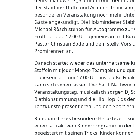
deutschlandweite „Biathlon-Tour“ der inMot
der Stadt der Düfte und Aromen. In diesem
besonderen Veranstaltung noch mehr Unterh
Gäste angekündigt. Die Holzmindener Stabho
Michael Rösch stehen für Autogramme zur V
Eröffnung ab 12:00 Uhr gemeinsam mit Bürg
Pastor Christian Bode und dem stellv. Vors
Promirennen an.
Danach startet wieder das unterhaltsame Kr
Staffeln mit jeder Menge Teamgeist und gu
in diesem Jahr um 17:00 Uhr ins große Fina
kann sich sehen lassen. Der Sat 1 Nachwuch
Veranstaltungstag, musikalisch sorgen DJ S
Biathlonstimmung und die Hip Hop Kids der
Tanzkünste präsentieren und den Sportlern 
Rund um dieses besondere Herbstevent kön
einem attraktivem Kinderprogramm in der I
begeistert mit seinen Tricks, Kinder können