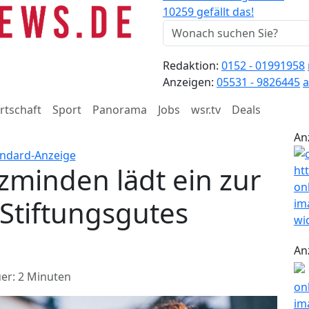
10259 gefällt das!
Redaktion:
0152 - 01991958
Anzeigen:
05531 - 9826445
a
rtschaft
Sport
Panorama
Jobs
wsr.tv
Deals
An
zminden lädt ein zur
Stiftungsgutes
An
er: 2 Minuten