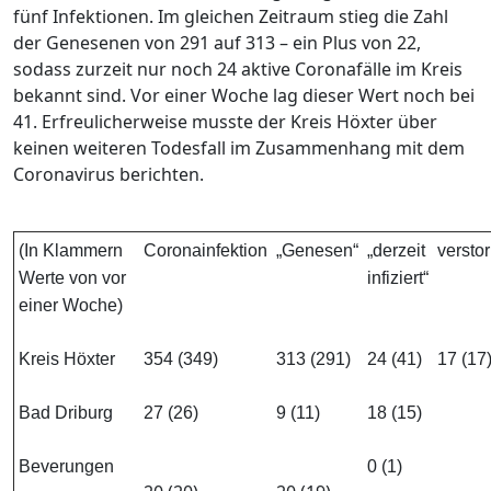
fünf Infektionen. Im gleichen Zeitraum stieg die Zahl
der Genesenen von 291 auf 313 – ein Plus von 22,
sodass zurzeit nur noch 24 aktive Coronafälle im Kreis
bekannt sind. Vor einer Woche lag dieser Wert noch bei
41. Erfreulicherweise musste der Kreis Höxter über
keinen weiteren Todesfall im Zusammenhang mit dem
Coronavirus berichten.
(In Klammern
Coronainfektion
„Genesen“
„derzeit
versto
Werte von vor
infiziert“
einer Woche)
Kreis Höxter
354 (349)
313 (291)
24 (41)
17 (17
Bad Driburg
27 (26)
9 (11)
18 (15)
Beverungen
0 (1)